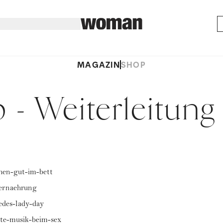
MAGAZIN
SHOP
 - Weiterleitung
chen-gut-im-bett
-ernaehrung
edes-lady-day
ste-musik-beim-sex