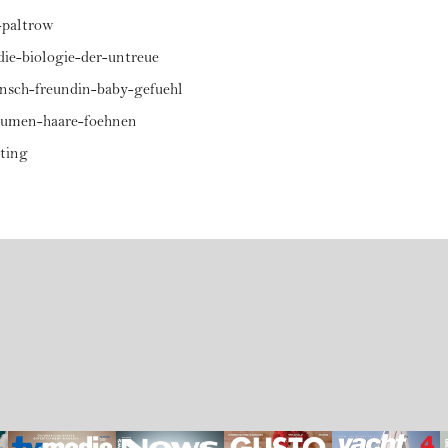
-paltrow
die-biologie-der-untreue
nsch-freundin-baby-gefuehl
olumen-haare-foehnen
ating