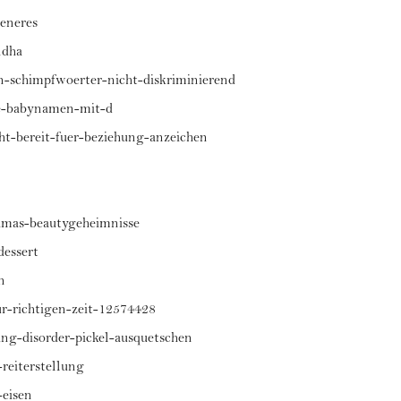
generes
ndha
en-schimpfwoerter-nicht-diskriminierend
te-babynamen-mit-d
cht-bereit-fuer-beziehung-anzeichen
amas-beautygeheimnisse
dessert
n
r-richtigen-zeit-12574428
ing-disorder-pickel-ausquetschen
-reiterstellung
-eisen