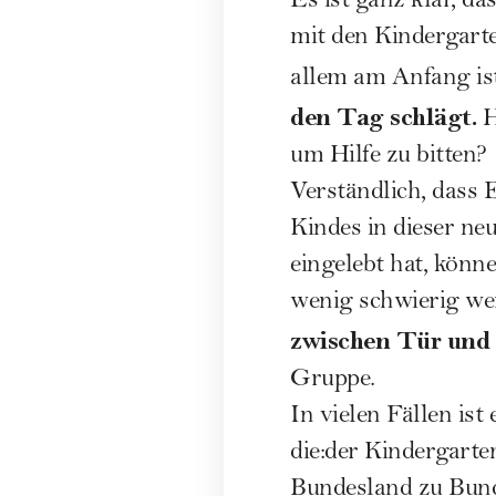
Es ist ganz klar, d
mit den Kindergarte
allem am Anfang ist
den Tag schlägt.
H
um Hilfe zu bitten?
Verständlich, dass 
Kindes in dieser ne
eingelebt hat, kön
wenig schwierig we
zwischen Tür und 
Gruppe.
In vielen Fällen ist
die:der Kindergarte
Bundesland zu Bunde