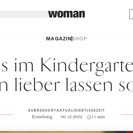
MAGAZIN
SHOP
 im Kindergart
n lieber lassen s
SUBRESSORT
AKTUALISIERT
LESEZEIT
Erziehung
06.12.2022
11 min