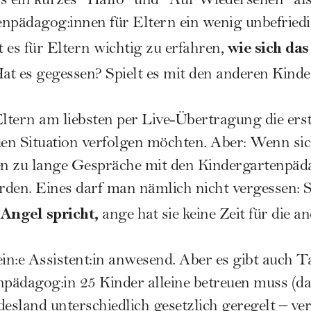
ass ein kurzes "Hallo" und "Auf Wiedersehen" als
npädagog:innen für Eltern ein wenig unbefriedi
wie sich da
 es für Eltern wichtig zu erfahren,
at es gegessen? Spielt es mit den anderen Kinde
Eltern am liebsten per Live-Übertragung die erst
uen Situation verfolgen möchten. Aber: Wenn si
nen zu lange Gespräche mit den Kindergartenpäd
rden. Eines darf man nämlich nicht vergessen: 
Angel spricht,
ange hat sie keine Zeit für die a
 ein:e Assistent:in anwesend. Aber es gibt auch 
npädagog:in 25 Kinder alleine betreuen muss (da
sland unterschiedlich gesetzlich geregelt – ver