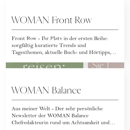
WOMAN Front Row
Front Row - Ihr Platz in der ersten Reihe:
GEWINNSPI
GESELLSCHAFT
ELE
sorgfältig kuratierte Trends und
Solo
Gewinne
Tagesthemen, aktuelle Buch- und Hörtipps,
angesagte Re...
reisen:
Sie 1
von 2
Zwischen
exklusive
WOMAN Balance
Freiheit
Skincare
und
Packages
Aus meiner Welt - Der sehr persönliche
Newsletter der WOMAN Balance
Selbstfindung
der
Chefredakteurin rund um Achtsamkeit und