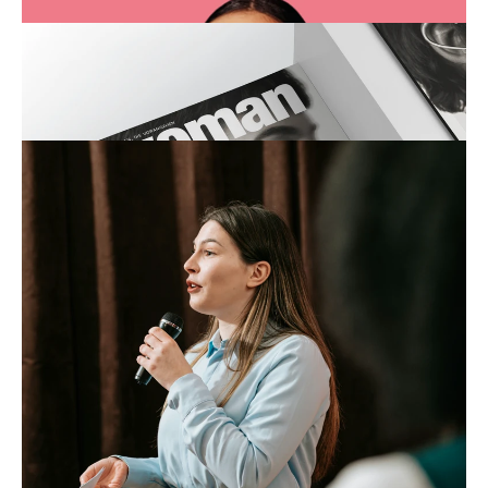
Hier finden Sie unseren Covereditor,
exklusive Vorteile für WOMAN
Leser:innen bei Treatwell, eine
Leseprobe des aktuellen Magazins und
unsere Eventdatenbank.
COVER EDITOR
WOMAN X TREATWELL