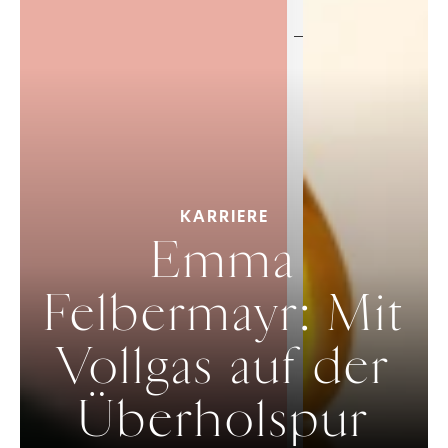
ELEVATE
KARRIERE
Emma
Felbermayr: Mit
Vollgas auf der
Überholspur