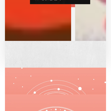
Jetzt WOMAN
abonnieren
und alle Vorteile der WOMAN-Welt entdecken.
GESUNDHEI
T
Hormon
Services
neu
verstehen
Hier finden Sie das aktuelle