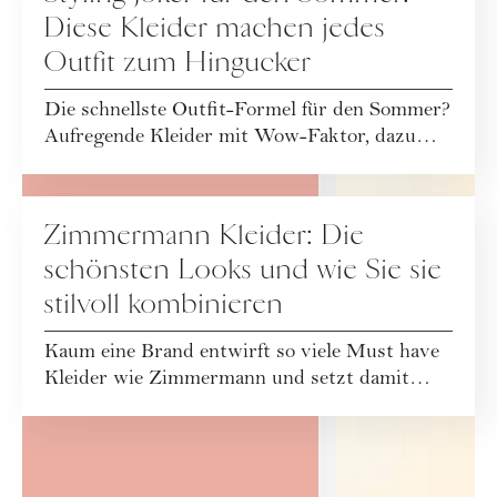
Diese Kleider machen jedes
Outfit zum Hingucker
Die schnellste Outfit-Formel für den Sommer?
Aufregende Kleider mit Wow-Faktor, dazu
FASHION
schlichte Accessoires. Fertig!
Zimmermann Kleider: Die
schönsten Looks und wie Sie sie
stilvoll kombinieren
Kaum eine Brand entwirft so viele Must have
Kleider wie Zimmermann und setzt damit
immer wieder Trend Statements. Wir zeigen
die s...