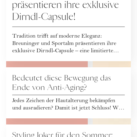
präsentieren ihre exklusive
Dirndl-Capsule!
Tradition trifft auf moderne Eleganz:
Breuninger und Sportalm präsentieren ihre
exklusive Dirndl-Capsule – eine limitierte
PFLEGE
Kollekt...
Bedeutet diese Bewegung das
Ende von Anti-Aging?
Jedes Zeichen der Hautalterung bekämpfen
und ausradieren? Damit ist jetzt Schluss! Wie
FASHION
ein ganzheitlicher Ansatz zur Individuellen...
Styling Joker für den Sommer: