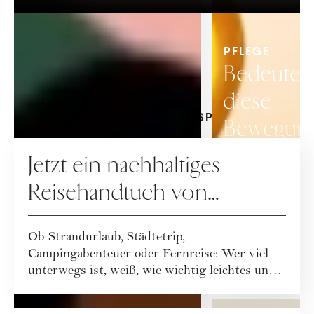
PFLEGE
Bedeutet
diese
AKTUELLE GEWINNSPIELE
Bewegun
GEWINNSPIELE
das
Jetzt ein nachhaltiges
Ende
Reisehandtuch von
von
Buvanha gewinnen
Anti-
Ob Strandurlaub, Städtetrip,
Campingabenteuer oder Fernreise: Wer viel
Aging?
unterwegs ist, weiß, wie wichtig leichtes und
funktionales ...