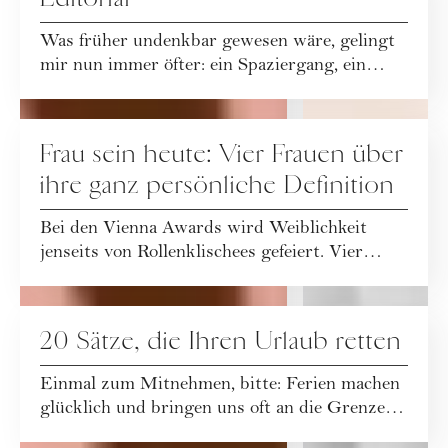
Was früher undenkbar gewesen wäre, gelingt
mir nun immer öfter: ein Spaziergang, ein
GESELLSCHAFT
Lese-Nachmittag oder ein Sommerabend mit
Freu...
Frau sein heute: Vier Frauen über
ihre ganz persönliche Definition
Bei den Vienna Awards wird Weiblichkeit
jenseits von Rollenklischees gefeiert. Vier
GESELLSCHAFT
Stimmen der diesjährigen Kampagne über ihre
De...
20 Sätze, die Ihren Urlaub retten
Einmal zum Mitnehmen, bitte: Ferien machen
glücklich und bringen uns oft an die Grenzen.
Konfliktmanagerin Daniela Santi verrät di...