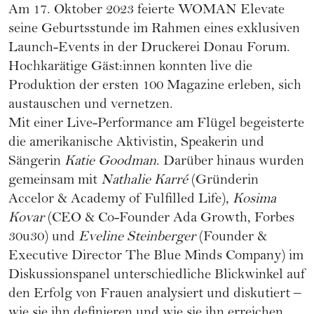
Am 17. Oktober 2023 feierte WOMAN Elevate
seine Geburtsstunde im Rahmen eines exklusiven
Launch-Events in der Druckerei Donau Forum.
Hochkarätige Gäst:innen konnten live die
Produktion der ersten 100 Magazine erleben, sich
austauschen und vernetzen.
Mit einer Live-Performance am Flügel begeisterte
die amerikanische Aktivistin, Speakerin und
Sängerin
Katie Goodman
. Darüber hinaus wurden
gemeinsam mit
Nathalie Karré
(Gründerin
Accelor & Academy of Fulfilled Life),
Kosima
Kovar
(CEO & Co-Founder Ada Growth, Forbes
30u30) und
Eveline Steinberger
(Founder &
Executive Director The Blue Minds Company) im
Diskussionspanel unterschiedliche Blickwinkel auf
den Erfolg von Frauen analysiert und diskutiert –
wie sie ihn definieren und wie sie ihn erreichen.