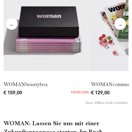
←
→
WOMANbeautybox
WOMANcommuni
€ 159,00
€ 129,00
ENTDECKEN
→
Kann Affiliate-Links enthalten.
WOMAN: Lassen Sie uns mit einer