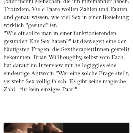
(oder mehr) Menschen, die ihn miteinander haben.
Trotzdem. Viele Paare wollen Zahlen und Fakten
und genau wissen, wie viel Sex in einer Beziehung
wirklich "gesund" ist.
"Wie oft sollte man in einer funktionierenden,
gesunden Ehe Sex haben?" ist deswegen eine der
häufigsten Fragen, die SextherapeutInnen gestellt
bekommen. Brian Willhoughby, selbst vom Fach,
hat darauf im Interview mit hellogiggles eine
eindeutige Antwort: "Wer eine solche Frage stellt,
versteht Sex völlig falsch. Es gibt keine magische
Zahl - für kein einziges Paar!"