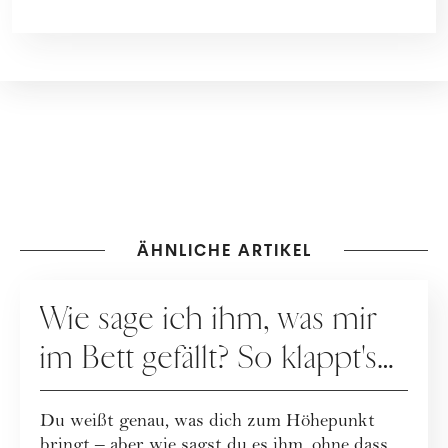
ÄHNLICHE ARTIKEL
SEX
Wie sage ich ihm, was mir
im Bett gefällt? So klappt's
ohne Kränkung
Du weißt genau, was dich zum Höhepunkt
bringt – aber wie sagst du es ihm, ohne dass