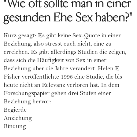
"Wie oft sollte man in einer
gesunden Ehe Sex haben?"
Kurz gesagt: Es gibt keine Sex-Quote in einer
Beziehung, also stresst euch nicht, eine zu
erreichen. Es gibt allerdings Studien die zeigen,
dass sich die Häufigkeit von Sex in einer
Beziehung über die Jahre verändert. Helen E.
Fisher veröffentlichte 1998 eine Studie, die bis
heute nicht an Relevanz verloren hat. In dem
Forschungspapier gehen drei Stufen einer
Beziehung hervor:
Begierde
Anziehung
Bindung