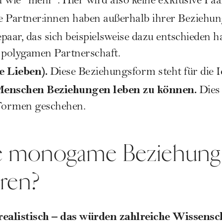
el wie "mehr". Hier wird also keine exklusive Pa
e Partner:innen haben außerhalb ihrer Beziehu
paar, das sich beispielsweise dazu entschieden ha
er polygamen Partnerschaft.
le Lieben).
Diese Beziehungsform steht für die I
Menschen Beziehungen leben zu können.
Dies
 Formen geschehen.
e monogame Beziehung 
eren?
ealistisch – das würden zahlreiche Wissensch