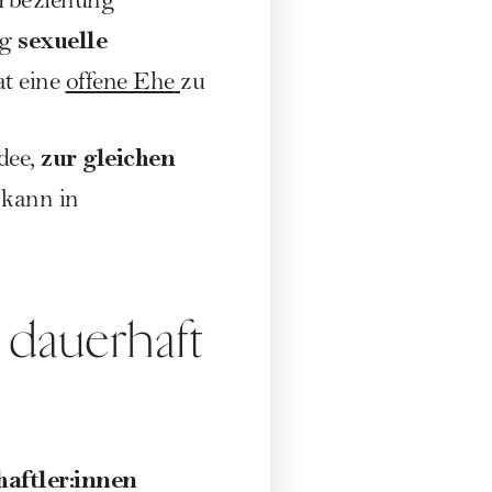
arbeziehung
sexuelle
ng
t eine
offene Ehe
zu
zur gleichen
dee,
 kann in
dauerhaft
aftler:innen