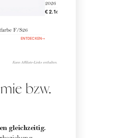
2026
€ 2.160,00
ENTDECKEN
→
dfarbe F/S26
ENTDECKEN
→
Kann Affiliate-Links enthalten.
amie bzw.
n gleichzeitig.