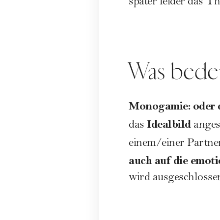
später leider das T
Was bede
Monogamie: oder d
Idealbild
das
anges
einem/einer Partner
auch auf die emoti
wird ausgeschlosse