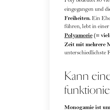
Poly bedeutet so vi
eingegangen und di
Freiheiten.
Ein Ehe
führen, lebt in ein
Polyamorie
(= vie
Zeit mit mehrere 
unterschiedlichste
Kann ein
funktioni
Monogamie ist unr