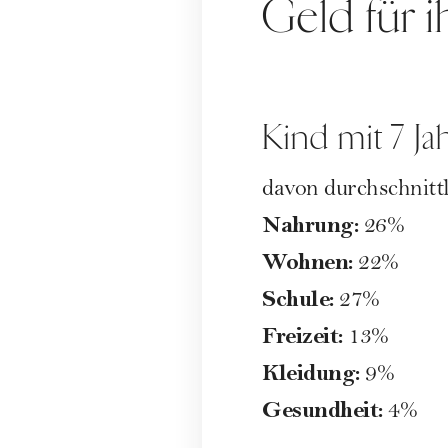
Geld für i
Kind mit 7 J
davon durchschnittl
Nahrung:
26%
Wohnen:
22%
Schule:
27%
Freizeit:
13%
Kleidung:
9%
Gesundheit:
4%