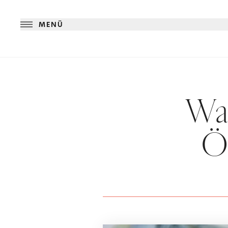
MENÜ
Wa
Ö