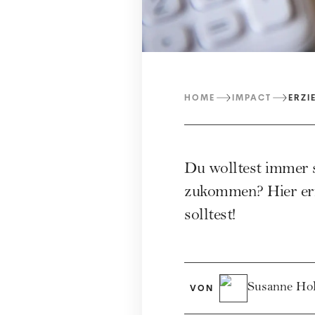
HOME
IMPACT
ERZI
Du wolltest immer 
zukommen? Hier erf
solltest!
Susanne Ho
VON