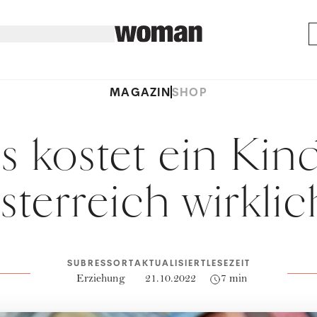
MAGAZIN
SHOP
s kostet ein Kind
sterreich wirklic
SUBRESSORT
AKTUALISIERT
LESEZEIT
Erziehung
21.10.2022
7 min