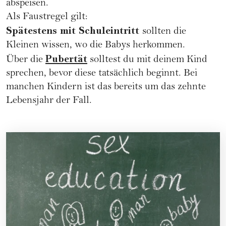
abspeisen.
Als Faustregel gilt:
Spätestens mit Schuleintritt
sollten die
Kleinen wissen, wo die Babys herkommen.
Pubertät
Über die
solltest du mit deinem Kind
sprechen, bevor diese tatsächlich beginnt. Bei
manchen Kindern ist das bereits um das zehnte
Lebensjahr der Fall.