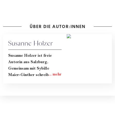
ÜBER DIE AUTOR:INNEN
Susanne Holzer
Susanne Holzer ist freie
Autorin aus Salzburg.
Gemeinsam mit Sybille
Maier-Ginther schreibt sie im
ehrlichen Mama-Blog "Hand
aufs Herz" darüber, wie das
Leben mit Kind wirklich ist.