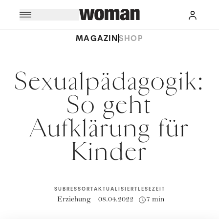
MAGAZIN
SHOP
Sexualpädagogik:
So geht
Aufklärung für
Kinder
SUBRESSORT
AKTUALISIERT
LESEZEIT
Erziehung
08.04.2022
7 min