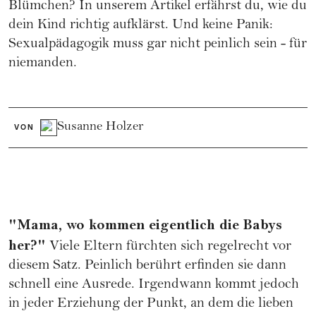
Blümchen? In unserem Artikel erfährst du, wie du
dein Kind richtig aufklärst. Und keine Panik:
Sexualpädagogik muss gar nicht peinlich sein - für
niemanden.
Susanne Holzer
VON
"Mama, wo kommen eigentlich die Babys
her?"
Viele Eltern fürchten sich regelrecht vor
diesem Satz. Peinlich berührt erfinden sie dann
schnell eine Ausrede. Irgendwann kommt jedoch
in jeder
Erziehung
der Punkt, an dem die lieben