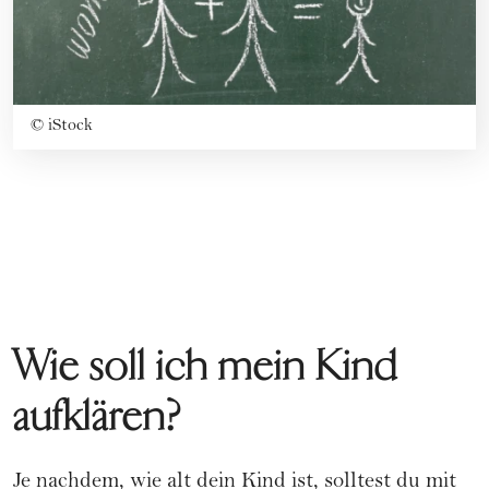
©
iStock
Wie soll ich mein Kind
aufklären?
Je nachdem, wie alt dein Kind ist, solltest du mit