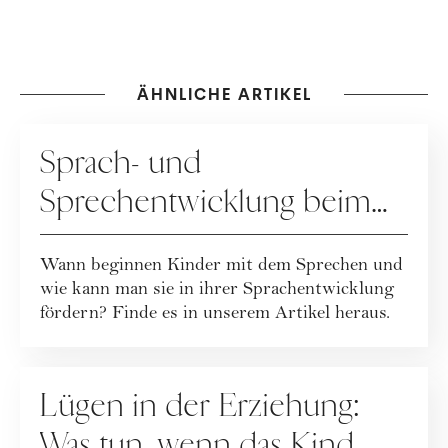
ÄHNLICHE ARTIKEL
ERZIEHUNG
Sprach- und
Sprechentwicklung beim
Kind
Wann beginnen Kinder mit dem Sprechen und
wie kann man sie in ihrer Sprachentwicklung
fördern? Finde es in unserem Artikel heraus.
ERZIEHUNG
Lügen in der Erziehung:
Was tun, wenn das Kind