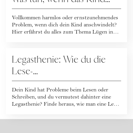
lügt?
Vollkommen harmlos oder ernstzunehmendes
Problem, wenn dich dein Kind anschwindelt?
Hier erfährst du alles zum Thema Lügen in
der ...
ERZIEHUNG
Legasthenie: Wie du die
Lese-
Rechtschreibschwäche bei
Dein Kind hat Probleme beim Lesen oder
Kindern erkennst
Schreiben, und du vermutest dahinter eine
Legasthenie? Finde heraus, wie man eine Lese-
Rech...