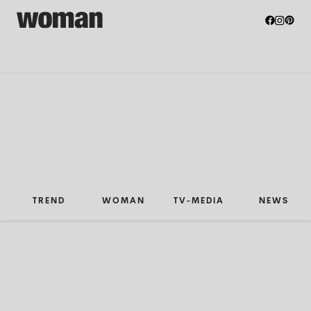
TREND
WOMAN
TV-MEDIA
NEWS