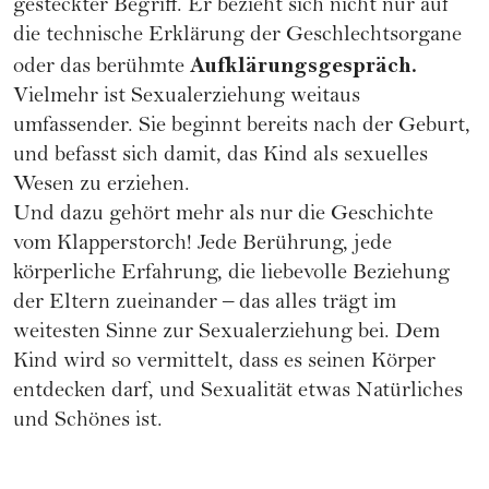
gesteckter Begriff. Er bezieht sich nicht nur auf
die technische Erklärung der Geschlechtsorgane
Aufklärungsgespräch.
oder das berühmte
Vielmehr ist Sexualerziehung weitaus
umfassender. Sie beginnt bereits nach der Geburt,
und befasst sich damit, das Kind als sexuelles
Wesen zu erziehen.
Und dazu gehört mehr als nur die Geschichte
vom Klapperstorch! Jede Berührung, jede
körperliche Erfahrung, die liebevolle Beziehung
der Eltern zueinander – das alles trägt im
weitesten Sinne zur Sexualerziehung bei. Dem
Kind wird so vermittelt, dass es seinen Körper
entdecken darf, und Sexualität etwas Natürliches
und Schönes ist.