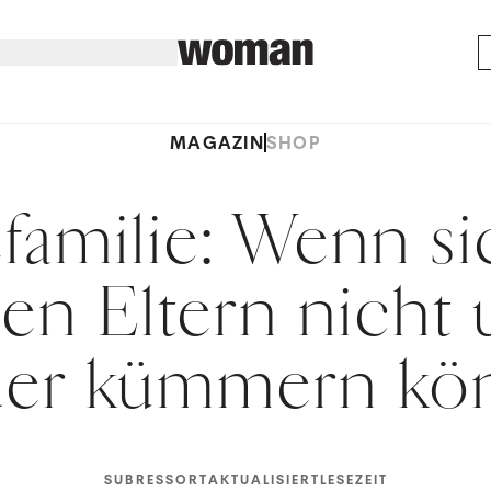
MAGAZIN
SHOP
efamilie: Wenn si
hen Eltern nicht
der kümmern kö
SUBRESSORT
AKTUALISIERT
LESEZEIT