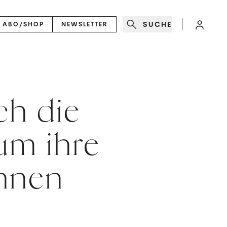
SUCHE
ABO/SHOP
NEWSLETTER
ch die
 um ihre
nnen