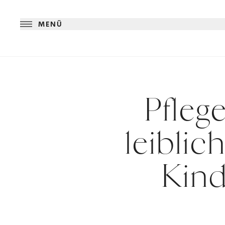
MENÜ
Pfleg
leiblic
Kin