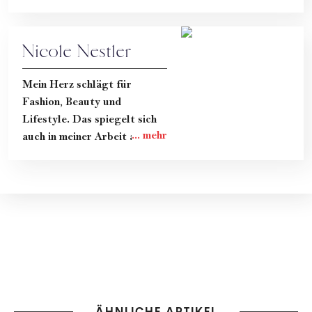
Nicole Nestler
Mein Herz schlägt für
Fashion, Beauty und
Lifestyle. Das spiegelt sich
auch in meiner Arbeit als
freie Redakteurin für
woman.at wider. Egal ob es
um Mode-Klassiker geht, die
neuesten Skincare-Trends
oder Portraits von
Designer:innen, It-Girls und
anderen Stars: In meinen
Artikeln steckt immer viel
Recherche und noch mehr
Herzblut. Ich wünsche dir
ÄHNLICHE ARTIKEL