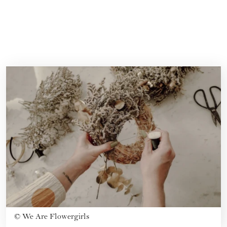
©
We Are Flowergirls