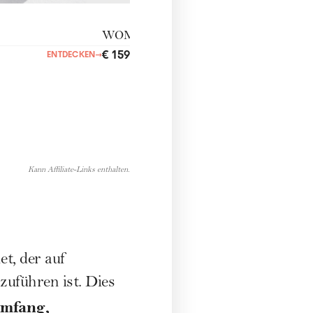
WOMANbeautybox
€ 159,00
ENTDECKEN
→
ENTDECKEN
→
Kann Affiliate-Links enthalten.
t, der auf
uführen ist. Dies
umfang,