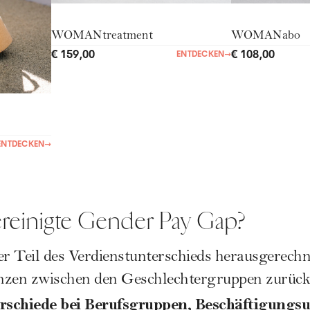
WOMANtreatment
WOMANabo
€ 159,00
€ 108,00
ENTDECKEN
→
ENTDECKEN
→
ereinigte Gender Pay Gap?
er Teil des Verdienstunterschieds herausgerechne
enzen zwischen den Geschlechtergruppen zurückz
rschiede bei Berufsgruppen, Beschäftigungs