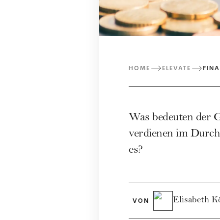
HOME
ELEVATE
FIN
Was bedeuten der G
verdienen im Durc
es?
Elisabeth K
VON