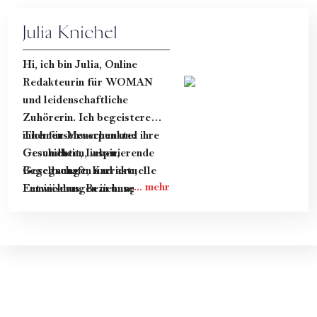
Julia Knichel
Hi, ich bin Julia, Online
Redakteurin für WOMAN
und leidenschaftliche
Zuhörerin. Ich begeistere
mich für Menschen und ihre
Themenschwerpunkte:
Geschichten, inspirierende
Gesundheit, Leben,
Begegnungen und aktuelle
Gesellschaft, Karriere,
Entwicklungen in unserer
Feminismus, Beziehung &
Gesellschaft.
Dating.