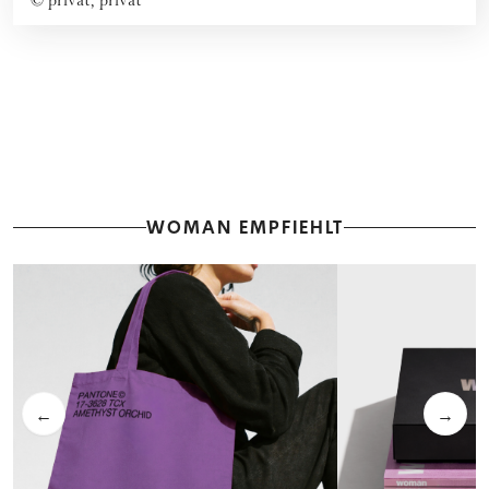
©
privat, privat
WOMAN EMPFIEHLT
←
→