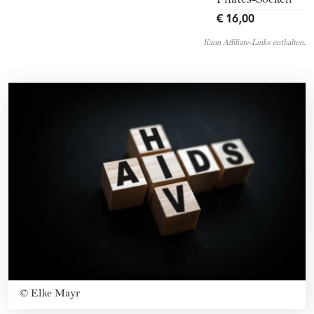
Pilates-Socken
€ 16,00
Kann Affiliate-Links enthalten.
©
Elke Mayr