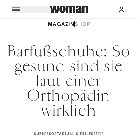
MAGAZIN
SHOP
Barfußschuhe: So
gesund sind sie
laut einer
Orthopädin
wirklich
SUBRESSORT
AKTUALISIERT
LESEZEIT