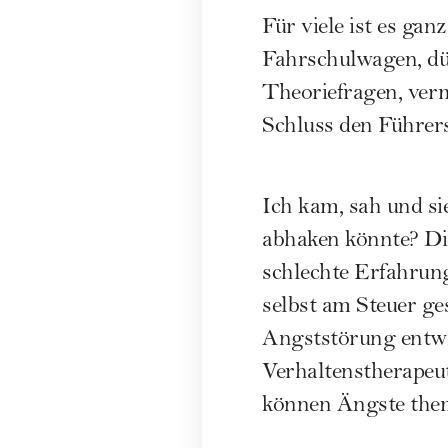
Für viele ist es ga
Fahrschulwagen, düs
Theoriefragen, verm
Schluss den Führers
Ich kam, sah und s
abhaken könnte? Die
schlechte Erfahrung
selbst am Steuer ge
Angststörung entwi
Verhaltenstherapeut
können Ängste them