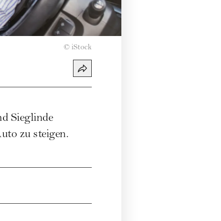
©
iStock
d Sieglinde
uto zu steigen.