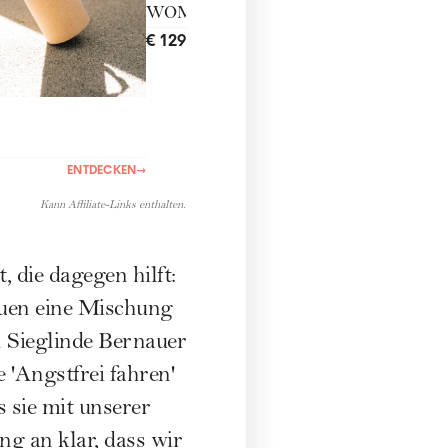
WOMANmoon
€ 129,00
ENTDECKEN
→
ENTDECKEN
→
Kann Affiliate-Links enthalten.
 die dagegen hilft:
auen eine Mischung
n Sieglinde Bernauer
ce
'Angstfrei fahren'
s sie mit unserer
ng an klar, dass wir