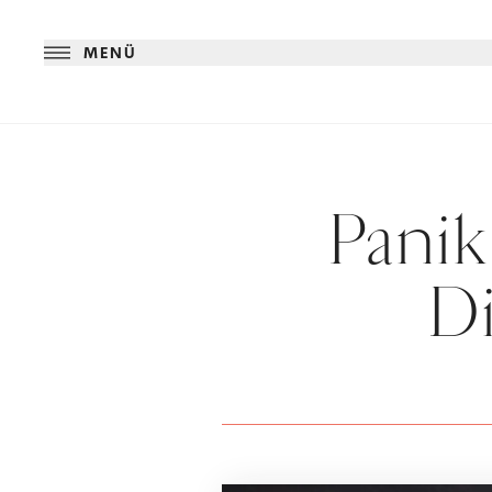
MENÜ
Pani
Di