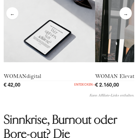
←
→
WOMANdigital
WOMAN Elevate 
€ 42,00
€ 2.160,00
ENTDECKEN
→
Kann Affiliate-Links enthalten.
Sinnkrise, Burnout oder
Bore-out? Die