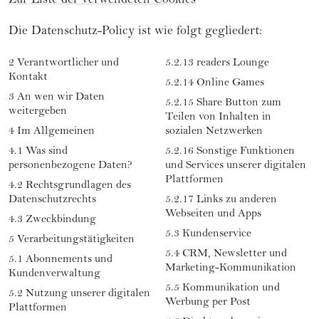
Zur Liste der verwendeten Cookies
Die Datenschutz-Policy ist wie folgt gegliedert:
2 Verantwortlicher und
5.2.13 readers Lounge
Kontakt
5.2.14 Online Games
3 An wen wir Daten
5.2.15 Share Button zum
weitergeben
Teilen von Inhalten in
4 Im Allgemeinen
sozialen Netzwerken
4.1 Was sind
5.2.16 Sonstige Funktionen
personenbezogene Daten?
und Services unserer digitalen
Plattformen
4.2 Rechtsgrundlagen des
Datenschutzrechts
5.2.17 Links zu anderen
Webseiten und Apps
4.3 Zweckbindung
5.3 Kundenservice
5 Verarbeitungstätigkeiten
5.4 CRM, Newsletter und
5.1 Abonnements und
Marketing-Kommunikation
Kundenverwaltung
5.5 Kommunikation und
5.2 Nutzung unserer digitalen
Werbung per Post
Plattformen