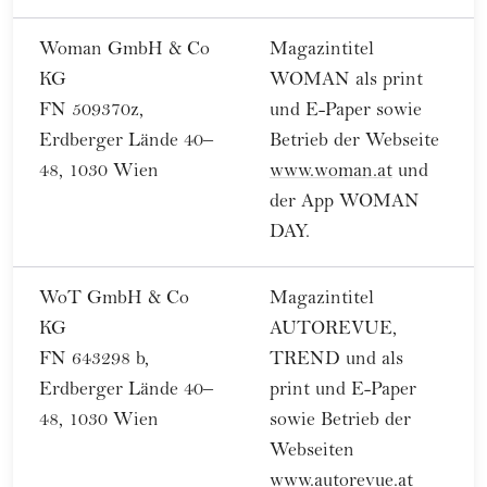
Woman GmbH & Co
Magazintitel
KG
WOMAN als print
FN 509370z,
und E-Paper sowie
Erdberger Lände 40–
Betrieb der Webseite
48, 1030 Wien
www.woman.at
und
der App WOMAN
DAY.
WoT GmbH & Co
Magazintitel
KG
AUTOREVUE,
FN 643298 b,
TREND und als
Erdberger Lände 40–
print und E-Paper
48, 1030 Wien
sowie Betrieb der
Webseiten
www.autorevue.at