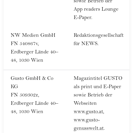
sowie Betrieb der
App readers Lounge
E-Paper.
NW Medien GmbH
Redaktionsgesellschaft
FN 540867v,
für NEWS.
Erdberger Lände 40–
48, 1030 Wien
Gusto GmbH & Co
Magazintitel GUSTO
KG
als print und E-Paper
FN 509302z,
sowie Betrieb der
Erdberger Lände 40–
Webseiten
48, 1030 Wien
www.gusto.at
,
www.gusto-
genusswelt.at
.