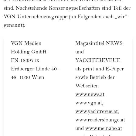
als Verantwortliche im Sinne der DSGVO anzusehen
sind. Nachstehende Konzerngesellschaften sind Teil der
VGN-Unternehmensgruppe (im Folgenden auch „wir“
genannt):
VGN Medien
Magazintitel NEWS
Holding GmbH
und
FN 183971x
YACCHTREVEUE
Erdberger Lände 40–
als print und E-Paper
48, 1030 Wien
sowie Betrieb der
Webseiten
www.news.at
,
www.vgn.at
,
www.yachtrevue.at
,
www.readerslounge.at
und
www.meinabo.at