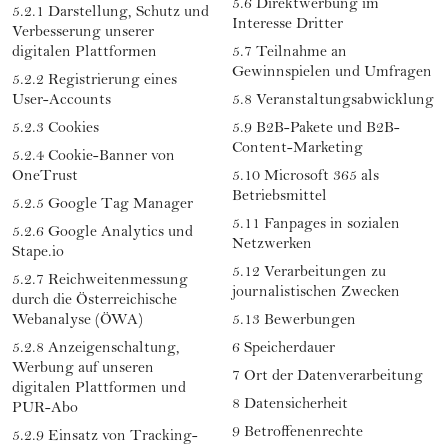
5.6 Direktwerbung im
5.2.1 Darstellung, Schutz und
Interesse Dritter
Verbesserung unserer
digitalen Plattformen
5.7 Teilnahme an
Gewinnspielen und Umfragen
5.2.2 Registrierung eines
User-Accounts
5.8 Veranstaltungsabwicklung
5.2.3 Cookies
5.9 B2B-Pakete und B2B-
Content-Marketing
5.2.4 Cookie-Banner von
OneTrust
5.10 Microsoft 365 als
Betriebsmittel
5.2.5 Google Tag Manager
5.11 Fanpages in sozialen
5.2.6 Google Analytics und
Netzwerken
Stape.io
5.12 Verarbeitungen zu
5.2.7 Reichweitenmessung
journalistischen Zwecken
durch die Österreichische
Webanalyse (ÖWA)
5.13 Bewerbungen
5.2.8 Anzeigenschaltung,
6 Speicherdauer
Werbung auf unseren
7 Ort der Datenverarbeitung
digitalen Plattformen und
8 Datensicherheit
PUR-Abo
9 Betroffenenrechte
5.2.9 Einsatz von Tracking-