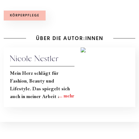
KÖRPERPFLEGE
ÜBER DIE AUTOR:INNEN
Nicole Nestler
Mein Herz schlägt für
Fashion, Beauty und
Lifestyle. Das spiegelt sich
auch in meiner Arbeit als
freie Redakteurin für
woman.at wider. Egal ob es
um Mode-Klassiker geht, die
neuesten Skincare-Trends
oder Portraits von