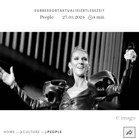
SUBRESSORT
AKTUALISIERT
LESEZEIT
People
27.05.2024
4 min
imago
©
HOME
CULTURE
PEOPLE