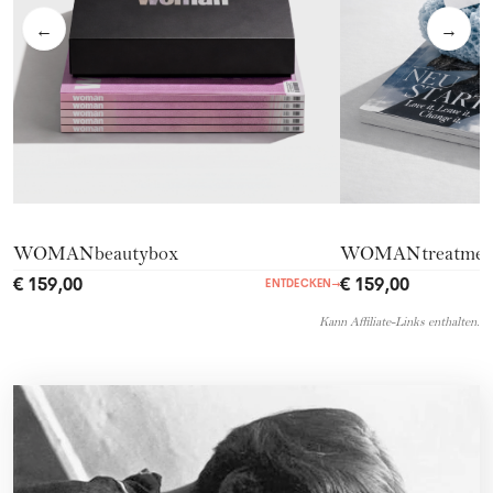
←
→
WOMANbeautybox
WOMANtreatmen
€ 159,00
€ 159,00
ENTDECKEN
→
Kann Affiliate-Links enthalten.