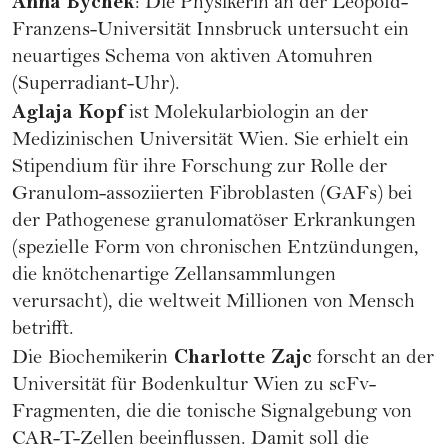
Anna Bychek
: Die Physikerin an der Leopold-
Franzens-Universität Innsbruck untersucht ein
neuartiges Schema von aktiven Atomuhren
(Superradiant-Uhr).
Aglaja Kopf
ist Molekularbiologin an der
Medizinischen Universität Wien. Sie erhielt ein
Stipendium für ihre Forschung zur Rolle der
Granulom-assoziierten Fibroblasten (GAFs) bei
der Pathogenese granulomatöser Erkrankungen
(spezielle Form von chronischen Entzündungen,
die knötchenartige Zellansammlungen
verursacht), die weltweit Millionen von Mensch
betrifft.
Charlotte Zajc
Die
Biochemikerin
forscht an der
Universität für Bodenkultur Wien zu scFv-
Fragmenten, die die tonische Signalgebung von
CAR-T-Zellen beeinflussen. Damit soll die