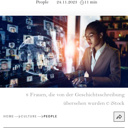
People
24.11.2023
11 min
8 Frauen, die von der Geschichtsschreibung
übersehen wurden
iStock
©
HOME
CULTURE
PEOPLE