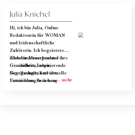
Julia Knichel
Hi, ich bin Julia, Online
Redakteurin für WOMAN
und leidenschaftliche
Zuhörerin. Ich begeistere
mich für Menschen und ihre
Themenschwerpunkte:
Geschichten, inspirierende
Gesundheit, Leben,
Begegnungen und aktuelle
Gesellschaft, Karriere,
Entwicklungen in unserer
Feminismus, Beziehung &
Gesellschaft.
Dating.