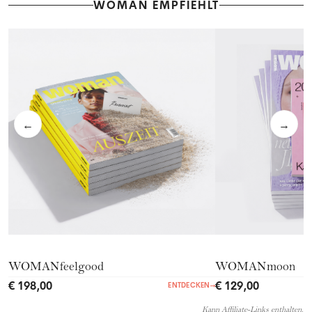
WOMAN EMPFIEHLT
←
→
WOMANfeelgood
WOMANmoon
€ 198,00
€ 129,00
ENTDECKEN
→
Kann Affiliate-Links enthalten.