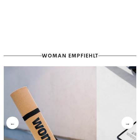
WOMAN EMPFIEHLT
←
→