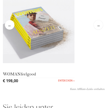
←
→
WOMANfeelgood
€ 198,00
ENTDECKEN
→
Kann Affiliate-Links enthalten.
Sie leiden unter