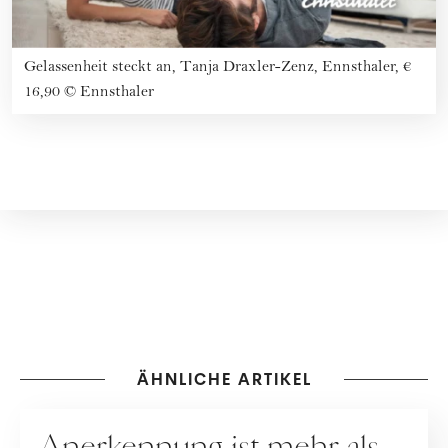
Gelassenheit steckt an, Tanja Draxler-Zenz, Ennsthaler, €
16,90
©
Ennsthaler
ÄHNLICHE ARTIKEL
RATGEBER
Anerkennung ist mehr als