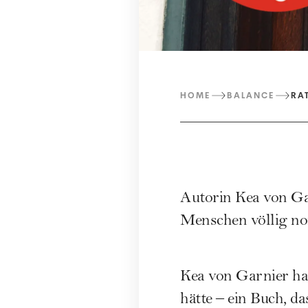
HOME
BALANCE
RA
Autorin Kea von Gar
Menschen völlig no
Kea von Garnier hat
hätte – ein Buch, d