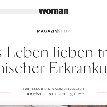
MAGAZIN
SHOP
 Leben lieben t
hischer Erkrank
SUBRESSORT
AKTUALISIERT
LESEZEIT
Ratgeber
30.09.2020
15 min