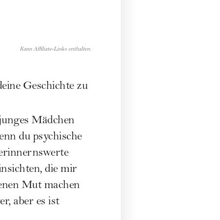
Kann Affiliate-Links enthalten.
deine Geschichte zu
s junges Mädchen
wenn du psychische
 erinnernswerte
sichten, die mir
ffenen Mut machen
r, aber es ist