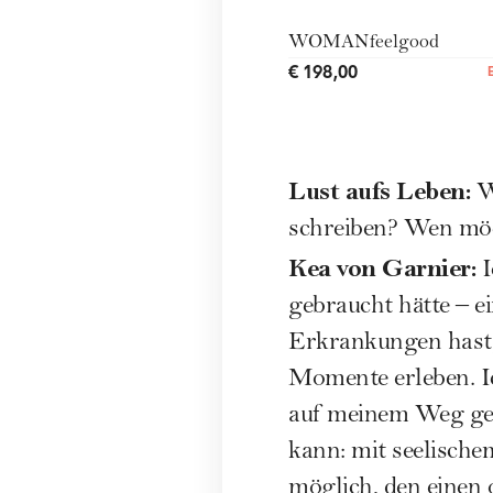
WOMANfeelgood
€ 198,00
Lust aufs Leben:
W
schreiben? Wen möc
Kea von Garnier:
I
gebraucht hätte – e
Erkrankungen hast, 
Momente erleben. I
auf meinem Weg geh
kann: mit seelischem
möglich, den einen