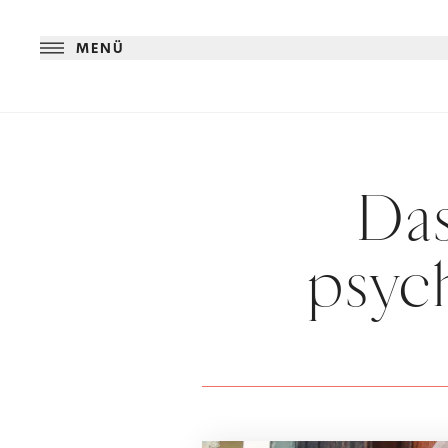
MENÜ
Das
psyc