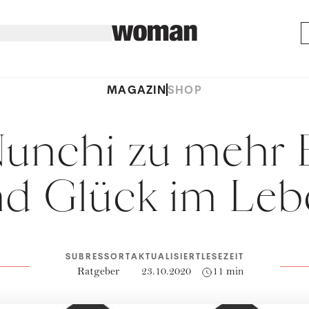
MAGAZIN
SHOP
Nunchi zu mehr E
nd Glück im Leb
SUBRESSORT
AKTUALISIERT
LESEZEIT
Ratgeber
23.10.2020
11 min