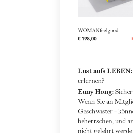
WOMANfeelgood
€ 198,00
Lust aufs LEBEN
erlernen?
Euny Hong:
Sicher
Wenn Sie an Mitglie
Geschwister - könne
beherrschen, und an 
nicht gelehrt werden