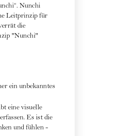
unchi“. Nunchi
e Leitprinzip für
errät die
inzip "Nunchi"
her ein unbekanntes
t eine visuelle
fassen. Es ist die
ken und fühlen -