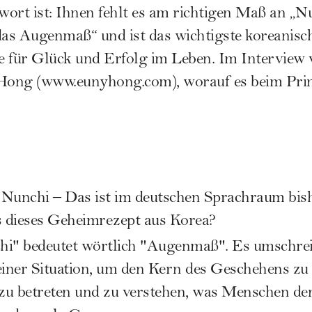
ort ist: Ihnen fehlt es am richtigen Maß an „N
das Augenmaß“ und ist das wichtigste koreanisch
 für Glück und Erfolg im Leben. Im Interview v
Hong (
www.eunyhong.com
), worauf es beim Pr
:
Nunchi – Das ist im deutschen Sprachraum bis
 dieses Geheimrezept aus Korea?
i" bedeutet wörtlich "Augenmaß". Es umschreib
er Situation, um den Kern des Geschehens zu er
zu betreten und zu verstehen, was Menschen den