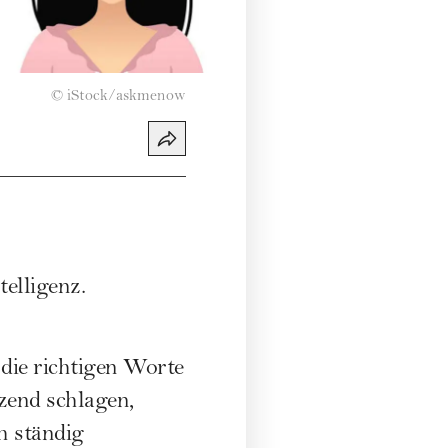
©
iStock/askmenow
elligenz.
die richtigen Worte
nzend schlagen,
h ständig