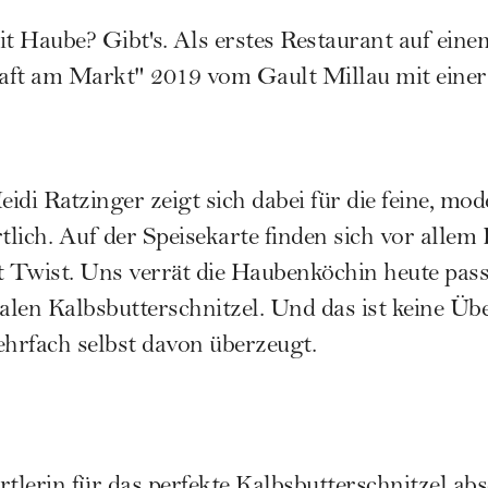
t Haube? Gibt's. Als erstes Restaurant auf ei
aft am Markt" 2019 vom Gault Millau mit eine
idi Ratzinger zeigt sich dabei für die feine, m
lich. Auf der Speisekarte finden sich vor allem 
 Twist. Uns verrät die Haubenköchin heute pas
ialen Kalbsbutterschnitzel. Und das ist keine Üb
hrfach selbst davon überzeugt.
tlerin für das perfekte Kalbsbutterschnitzel abso