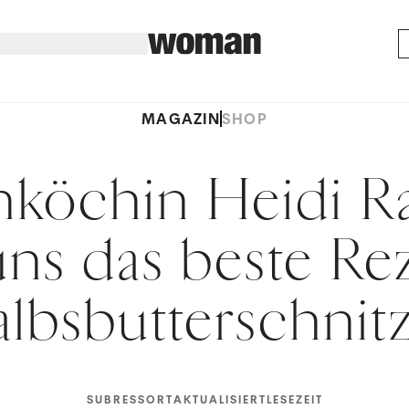
MAGAZIN
SHOP
köchin Heidi Ra
uns das beste Re
albsbutterschnitz
SUBRESSORT
AKTUALISIERT
LESEZEIT