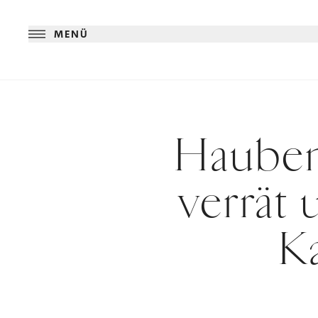
MENÜ
Hauben
verrät 
K