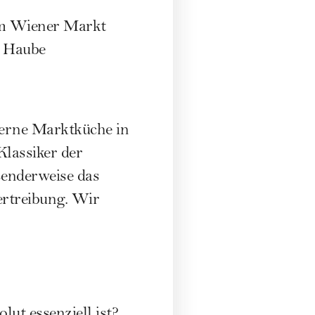
nem Wiener Markt
r Haube
oderne Marktküche in
Klassiker der
senderweise das
ertreibung. Wir
lut essenziell ist?