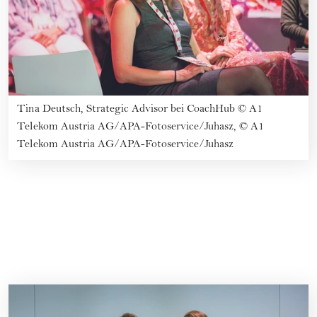
Tina Deutsch, Strategic Advisor bei CoachHub
©
A1
Telekom Austria AG/APA-Fotoservice/Juhasz, © A1
Telekom Austria AG/APA-Fotoservice/Juhasz