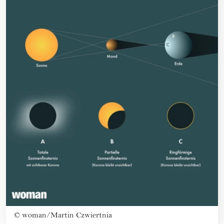
©
woman/Martin Czwiertnia