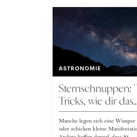
ASTRONOMIE
Sternschnuppen: 
Tricks, wie dir das
Himmelspektakel k
Manche legen sich eine Wimper
entgeht
oder schicken kleine Manifestat