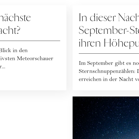
ASTRONOMIE
nächste
In dieser Nac
acht?
September-S
ihren Höhep
Blick in den
tivsten Meteorschauer
Im September gibt es no
...
Sternschnuppenzählen: 
erreichen in der Nacht vo