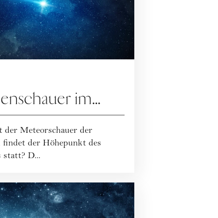
enschauer im
n siehst
et der Meteorschauer der
n findet der Höhepunkt des
statt? D...