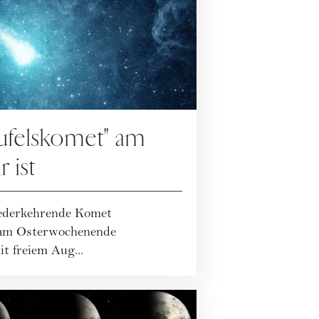
ufelskomet" am
 ist
iederkehrende Komet
 am Osterwochenende
t freiem Aug...