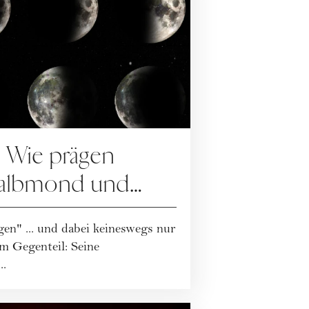
 Wie prägen
albmond und
eren Alltag?
en" ... und dabei keineswegs nur
m Gegenteil: Seine
..