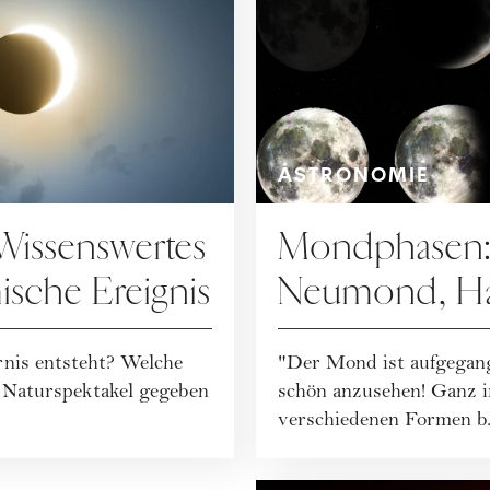
ASTRONOMIE
 Wissenswertes
Mondphasen:
ische Ereignis
Neumond, H
Vollmond uns
rnis entsteht? Welche
"Der Mond ist aufgegang
e Naturspektakel gegeben
schön anzusehen! Ganz i
verschiedenen Formen b.