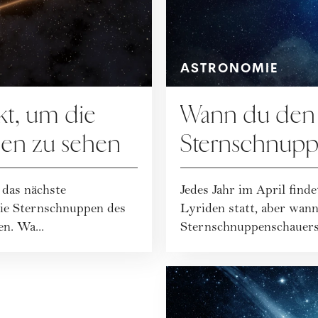
ASTRONOMIE
kt, um die
Wann du den
en zu sehen
Sternschnupp
April am beste
das nächste
Jedes Jahr im April find
die Sternschnuppen des
Lyriden statt, aber wan
n. Wa...
Sternschnuppenschauers 