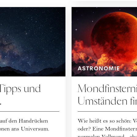
ASTRONOMIE
Tipps und
Mondfinsterni
Umständen fi
einesfalls
astronomische 
 auf den Handrücken
Wie heißt es so schön: V
ionen ans Universum.
oder? Eine Mondfinstern