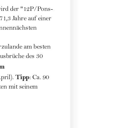
ird der "12P/Pons-
 71,3 Jahre auf einer
sonnennächsten
erzulande am besten
ausbrüche des 30
em
Tipp
ril).
: Ca. 90
ten mit seinem