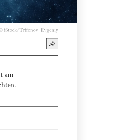
©
iStock/Trifonov_Evgeniy
st am
chten.