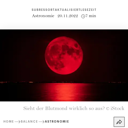
SUBRESSORT
AKTUALISIERT
LESEZEIT
Astronomie
20.11.2022
7 min
Sieht der Blutmond wirklich so aus?
iStock
©
HOME
BALANCE
ASTRONOMIE