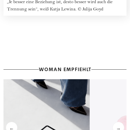
„Je besser eine Beziehung ist, desto besser wird auch die
Trennung sein“, weiß Katja Lewina.
©
Julija Goyd
WOMAN EMPFIEHLT
←
→