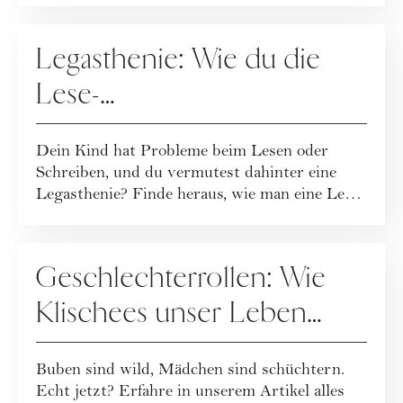
ERZIEHUNG
Legasthenie: Wie du die
Lese-
Rechtschreibschwäche bei
Dein Kind hat Probleme beim Lesen oder
Kindern erkennst
Schreiben, und du vermutest dahinter eine
Legasthenie? Finde heraus, wie man eine Lese-
Rech...
ERZIEHUNG
Geschlechterrollen: Wie
Klischees unser Leben
bestimmen
Buben sind wild, Mädchen sind schüchtern.
Echt jetzt? Erfahre in unserem Artikel alles