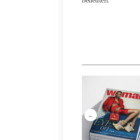
bedeuten.
←