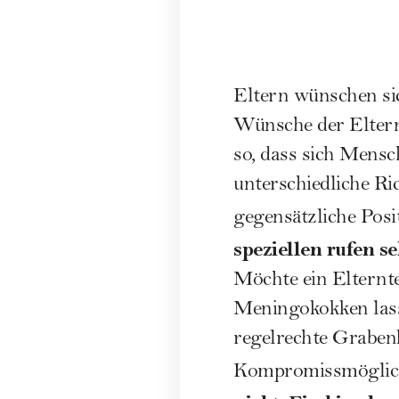
Eltern wünschen sic
Wünsche der Eltern, 
so, dass sich Mens
unterschiedliche Ri
gegensätzliche Pos
speziellen rufen s
Möchte ein Elternt
Meningokokken lasse
regelrechte Grabenk
Kompromissmöglich