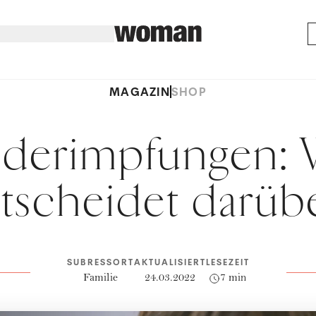
MAGAZIN
SHOP
nderimpfungen: 
tscheidet darüb
SUBRESSORT
AKTUALISIERT
LESEZEIT
Familie
24.03.2022
7 min