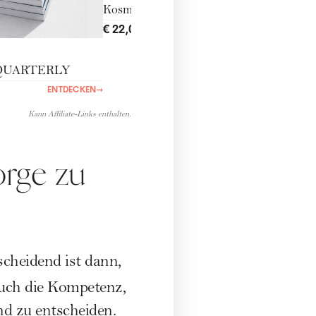
Kosmetiktasche
€ 22,00
ENTDECKEN
→
QUARTERLY
ENTDECKEN
→
Kann Affiliate-Links enthalten.
orge zu
scheidend ist dann,
auch die Kompetenz,
nd zu entscheiden.