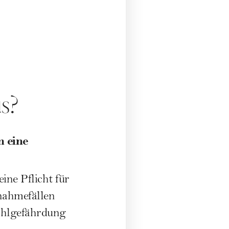
s?
n eine
ne Pflicht für
nahmefällen
ohlgefährdung