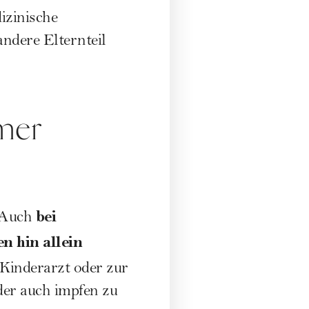
dizinische
ndere Elternteil
amer
bei
. Auch
n hin allein
 Kinderarzt oder zur
der auch impfen zu