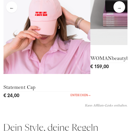
←
→
WOMANbeautyb
€ 159,00
Statement Cap
€ 24,00
ENTDECKEN
→
Kann Affiliate-Links enthalten.
Dein Style, deine Regeln