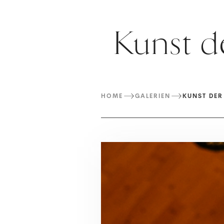
Kunst d
HOME
GALERIEN
KUNST DER