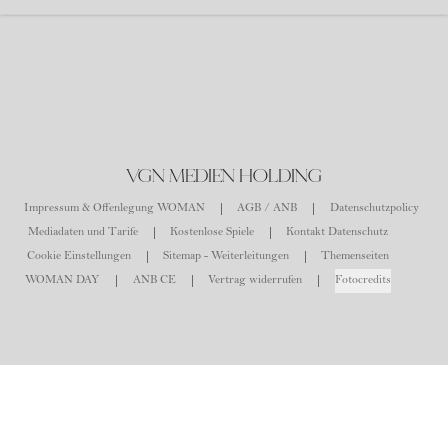
VGN MEDIEN HOLDING
Impressum & Offenlegung WOMAN
AGB / ANB
Datenschutzpolicy
Mediadaten und Tarife
Kostenlose Spiele
Kontakt Datenschutz
Cookie Einstellungen
Sitemap - Weiterleitungen
Themenseiten
WOMAN DAY
ANB CE
Vertrag widerrufen
Fotocredits