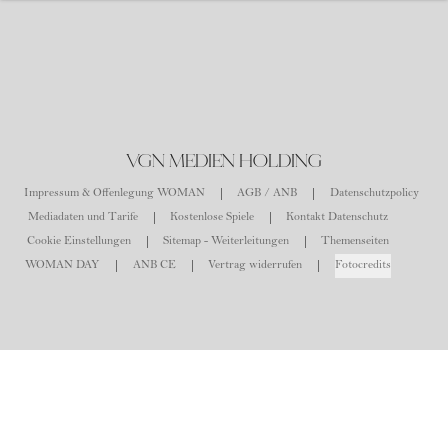
VGN MEDIEN HOLDING
Impressum & Offenlegung WOMAN
AGB / ANB
Datenschutzpolicy
Mediadaten und Tarife
Kostenlose Spiele
Kontakt Datenschutz
Cookie Einstellungen
Sitemap - Weiterleitungen
Themenseiten
WOMAN DAY
ANB CE
Vertrag widerrufen
Fotocredits