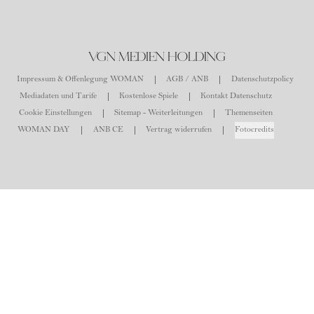
VGN MEDIEN HOLDING
Impressum & Offenlegung WOMAN
AGB / ANB
Datenschutzpolicy
Mediadaten und Tarife
Kostenlose Spiele
Kontakt Datenschutz
Cookie Einstellungen
Sitemap - Weiterleitungen
Themenseiten
WOMAN DAY
ANB CE
Vertrag widerrufen
Fotocredits