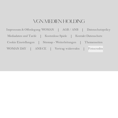
VGN MEDIEN HOLDING
Impressum & Offenlegung WOMAN
AGB / ANB
Datenschutzpolicy
Mediadaten und Tarife
Kostenlose Spiele
Kontakt Datenschutz
Cookie Einstellungen
Sitemap - Weiterleitungen
Themenseiten
WOMAN DAY
ANB CE
Vertrag widerrufen
Fotocredits