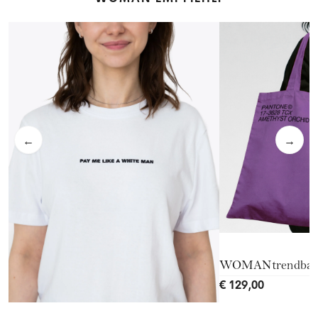
←
→
WOMANtrendba
€ 129,00