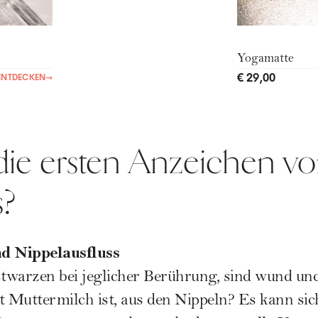
Yogamatte
€ 29,00
ENTDECKEN
→
die ersten Anzeichen v
s?
nd Nippelausfluss
stwarzen
bei jeglicher Berührung, sind wund und
ht Muttermilch ist, aus den Nippeln? Es kann sic