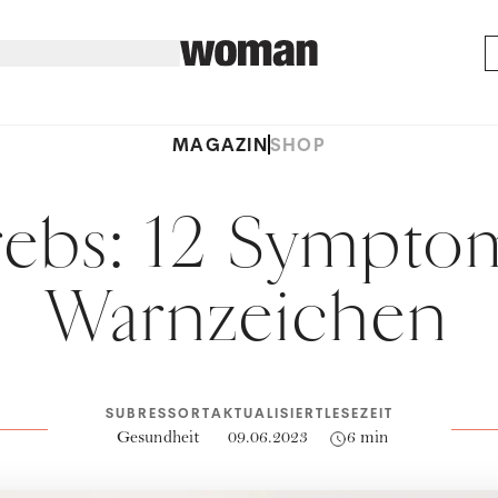
MAGAZIN
SHOP
rebs: 12 Sympt
Warnzeichen
SUBRESSORT
AKTUALISIERT
LESEZEIT
Gesundheit
09.06.2023
6 min