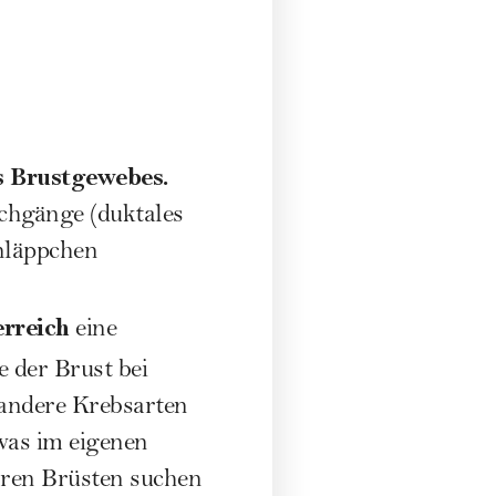
s Brustgewebes.
lchgänge (duktales
nläppchen
erreich
eine
 der Brust bei
 andere Krebsarten
was im eigenen
hren Brüsten suchen