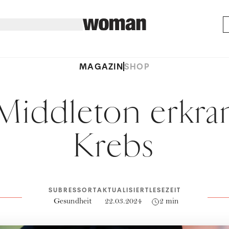
MAGAZIN
SHOP
Middleton erkra
Krebs
SUBRESSORT
AKTUALISIERT
LESEZEIT
Gesundheit
22.03.2024
2 min