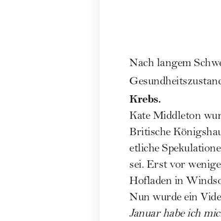
Nach langem Schwei
Gesundheitszustand 
Krebs.
Kate Middleton
wurd
Britische Königshau
etliche Spekulatio
sei. Erst vor weni
Hofladen in Windsor
Nun wurde ein Video
Januar habe ich mi