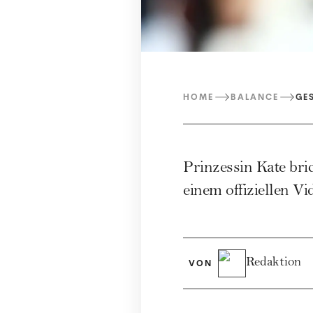
HOME
BALANCE
GE
Prinzessin Kate bri
einem offiziellen Vi
Redaktion
VON