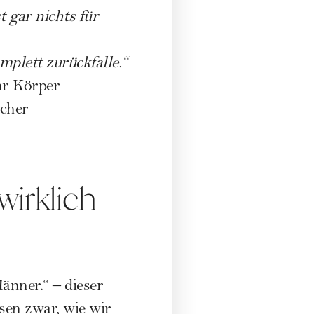
t gar nichts für
plett zurückfalle.“
hr Körper
icher
wirklich
nner.“ – dieser
sen zwar, wie wir