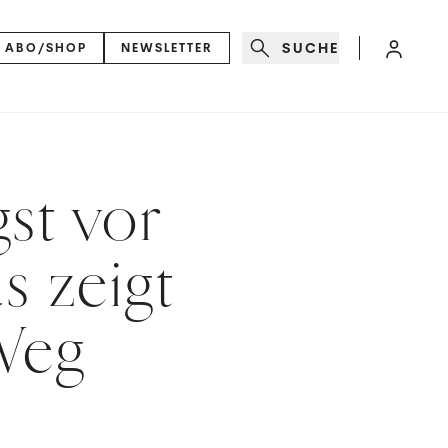
SUCHE
ABO/SHOP
NEWSLETTER
st vor
us zeigt
Weg