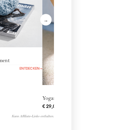
→
ment
ENTDECKEN
→
Yogamatte
€ 29,00
ENTDECKEN
→
Kann Affiliate-Links enthalten.