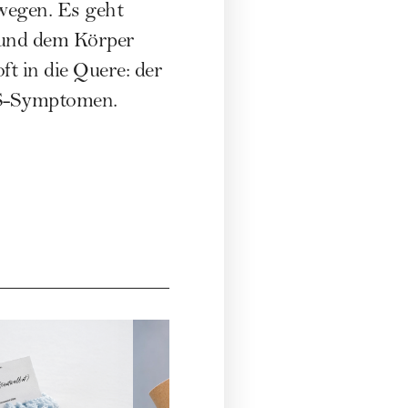
ewegen. Es geht
 und dem Körper
t in die Quere: der
S-Symptomen.
Pilat
€ 16,