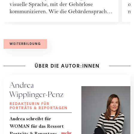
visuelle Sprache, mit der Gehörlose
oh
kommunizieren. Wie die Gebärdensprache
ni
funktioniert, die...
ein
WEITERBILDUNG
ÜBER DIE AUTOR:INNEN
Andrea
Wipplinger-Penz
REDAKTEURIN FÜR
PORTRÄTS & REPORTAGEN
Andrea schreibt für
WOMAN für das Ressort
Porträts & Reportagen.