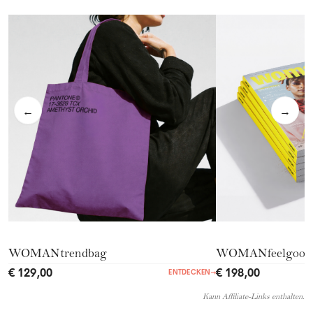
←
→
WOMANtrendbag
WOMANfeelgood
€ 129,00
€ 198,00
ENTDECKEN
→
Kann Affiliate-Links enthalten.