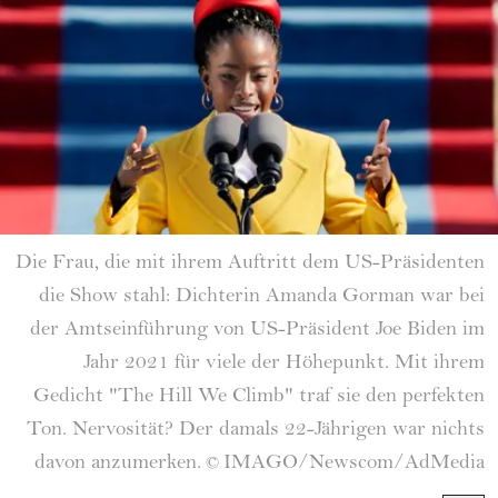
Die Frau, die mit ihrem Auftritt dem US-Präsidenten
die Show stahl: Dichterin Amanda Gorman war bei
der Amtseinführung von US-Präsident Joe Biden im
Jahr 2021 für viele der Höhepunkt. Mit ihrem
Gedicht "The Hill We Climb" traf sie den perfekten
Ton. Nervosität? Der damals 22-Jährigen war nichts
davon anzumerken.
IMAGO/Newscom/AdMedia
©