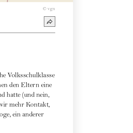
©
vgn
che Volksschulklasse
hen den Eltern eine
d hatte (und nein,
wir mehr Kontakt,
oge, ein anderer