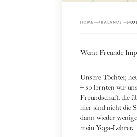
HOME
BALANCE
KO
Wenn Freunde Impf
Unsere Töchter, heu
– so lernten wir un
Freundschaft, die ü
hier sind nicht die
S
dann wieder weniger
mein Yoga-Lehrer.